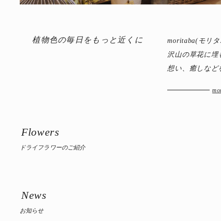
植物色の毎日をもっと近くに
moritaba
沢山の草花に埋
想い、癒しなど
mo
Flowers
ドライフラワーのご紹介
News
お知らせ