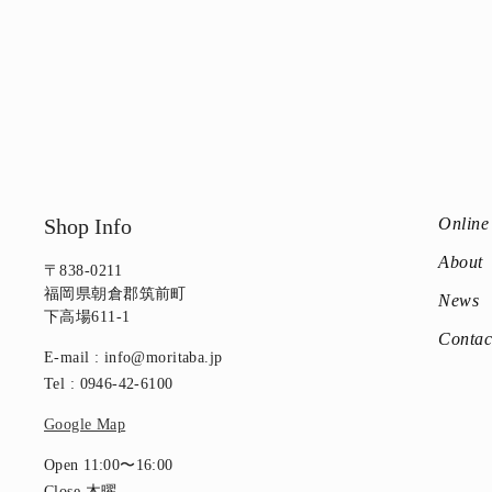
Shop Info
Online
About
〒838-0211
福岡県朝倉郡筑前町
News
下高場611-1
Contac
E-mail : info@moritaba.jp
Tel : 0946-42-6100
Google Map
Open 11:00〜16:00
Close 木曜