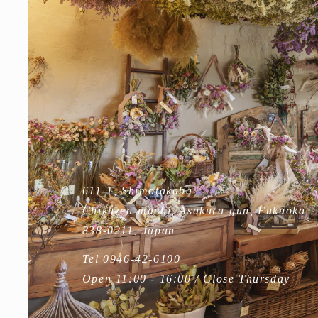
611-1, Shimotakaba
Chikuzen-machi, Asakura-gun, Fukuoka
838-0211, Japan
Tel 0946-42-6100
Open 11:00 - 16:00 / Close Thursday